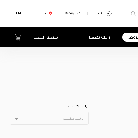
واتساب
اتصل 19059
فروعنا
EN
روض
رأيك يهمنا
تسجيل الدخول
ترتيب حسب
ترتيب حسب