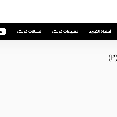
أجهزة التبريد
تكييفات فريش
غسالات فريش
ع
(3