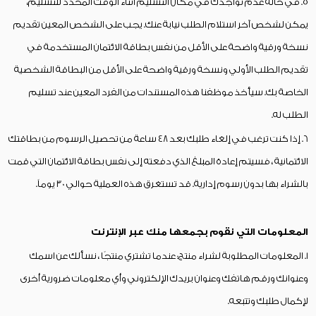
5. في حالة عدم تواجدك في مكان التسليم أثناء الوقت المحدد للتسليم،
يمكن لشخص آخر استلام الطلب نيابة عنك. يجب على الشخص المعين تقديم
نسخة ورقية واضحة على الأقل من نفس بطاقة الائتمان المستخدمة في
تقديم الطلب الأولي ونسخة ورقية واضحة على الأقل من البطاقة الشخصية
الخاصة بك. سيأخذ موظفنا هذه المستندات من الفرد المعين عند تسليم
الطلب له.
6. إذا كنت ترغب في إلغاء طلبك بعد 48 ساعة من تحصيل الرسوم من بطاقتك
الائتمانية ، فسيتم إعادة المبلغ الذي دفعته إلى نفس بطاقة الائتمان التي قمت
بالشراء بها بدون رسوم إدارية. قد تستغرق هذه العملية حوالي 30 يوماً.
المعلومات التي نقوم بجمعها منك عبر الإنترنت
1. المعلومات المطلوبة لشراء منتج: عندما تشتري منتجًا ، نسألك عن اسمك
وعنوانك ورقم هاتفك وعنوان بريدك الإلكتروني وأي معلومات ضرورية أخرى
لإكمال طلبك وتتبعه.