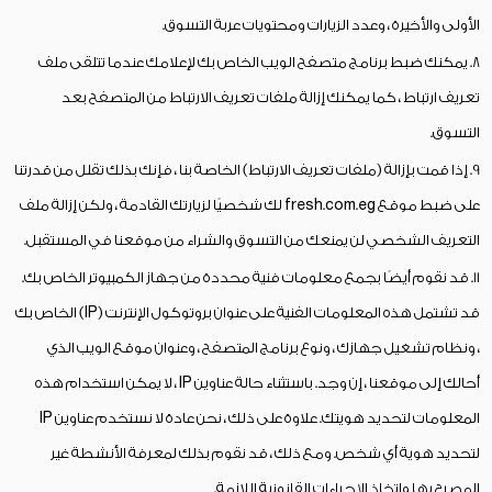
الأولى والأخيرة ، وعدد الزيارات ومحتويات عربة التسوق.
8. يمكنك ضبط برنامج متصفح الويب الخاص بك لإعلامك عندما تتلقى ملف
تعريف ارتباط ، كما يمكنك إزالة ملفات تعريف الارتباط من المتصفح بعد
التسوق.
9. إذا قمت بإزالة (ملفات تعريف الارتباط) الخاصة بنا ، فإنك بذلك تقلل من قدرتنا
على ضبط موقع fresh.com.eg لك شخصيًا لزيارتك القادمة ، ولكن إزالة ملف
التعريف الشخصي لن يمنعك من التسوق والشراء من موقعنا في المستقبل.
11. قد نقوم أيضًا بجمع معلومات فنية محددة من جهاز الكمبيوتر الخاص بك.
قد تشتمل هذه المعلومات الفنية على عنوان بروتوكول الإنترنت (IP) الخاص بك
، ونظام تشغيل جهازك ، ونوع برنامج المتصفح ، وعنوان موقع الويب الذي
أحالك إلى موقعنا ، إن وجد. باستثناء حالة عناوين IP ، لا يمكن استخدام هذه
المعلومات لتحديد هويتك. علاوة على ذلك ، نحن عادة لا نستخدم عناوين IP
لتحديد هوية أي شخص. ومع ذلك ، قد نقوم بذلك لمعرفة الأنشطة غير
المصرح بها واتخاذ الإجراءات القانونية اللازمة.