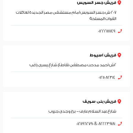
فريش جسر السويس
207 ش جسر السويس امام مستشفى مصر الجديدة لعائلات
القوات المسلحة
01222111749
فريش اسيوط
2ش احمد مدحت مصطفى تقاطع شارع يسرى راغب
01211082314
فريش بنى سويف
شارع عبد السلام عارف - برج وجدى جروب
0822239181 & 01211962790