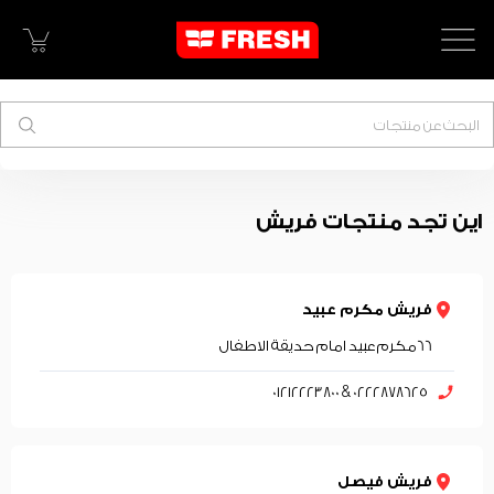
البحث
اين تجد منتجات فريش
فريش مكرم عبيد
66مكرم عبيد امام حديقة الاطفال
0222878625 & 01212223800
فريش فيصل