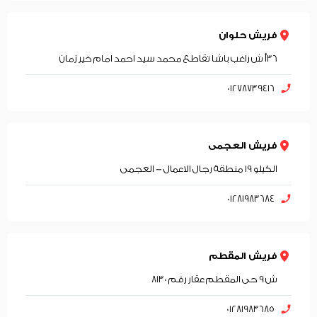
فريش حلوان
36أ ش راغب باشا تقاطع محمد سيد احمد امام خير زمان
01278739416
فريش العجمى
الكيلو 19 منطقة رجال الاعمال - العجمى
01281983684
فريش المقطم
ش 9 حى المقطم عقار رقم 8130
01281983685