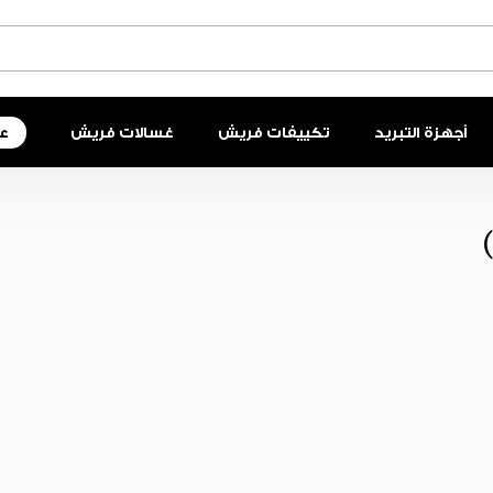
أجهزة التبريد
تكييفات فريش
غسالات فريش
ع