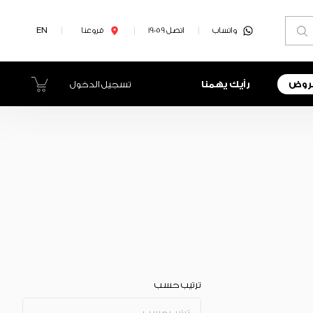
واتساب
اتصل 19059
فروعنا
EN
روض
رأيك يهمنا
تسجيل الدخول
ترتيب حسب
ترتيب حسب