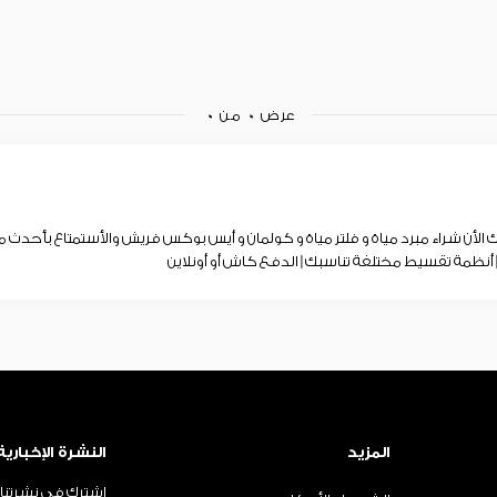
عرض
0
من
0
لأن شراء مبرد مياة و فلتر مياة و كولمان و أيس بوكس فريش والأستمتاع بأ
| أنظمة تقسيط مختلفة تناسبك | الدفع كاش أو أونلاين
المزيد
النشرة الإخبارية
اشترك في نشرتنا ا