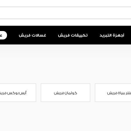
أجهزة التبريد
تكييفات فريش
غسالات فريش
ع
لتر مياة فريش
كولمان فريش
أيس بوكس فري