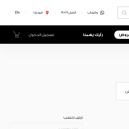
واتساب
اتصل 19059
فروعنا
EN
روض
رأيك يهمنا
تسجيل الدخول
ش
ترتيب حسب
ترتيب حسب