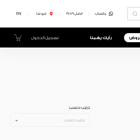
واتساب
اتصل 19059
فروعنا
EN
روض
رأيك يهمنا
تسجيل الدخول
ترتيب حسب
ترتيب حسب